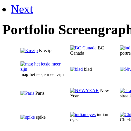
Next
Portfolio Screengraph
BC
Krezip
Canada
portre
blad
mag het ietsje meer zijn
New
Paris
Year
straat
indian
spike
eyes
Chick